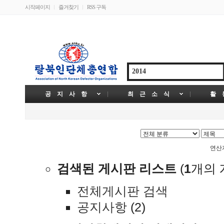
시작페이지
즐겨찾기
RSS 구독
공 지 사 항
최 근 소 식
활 
연
검색된 게시판 리스트
(
1
개의 
전체게시판 검색
공지사항
(2)