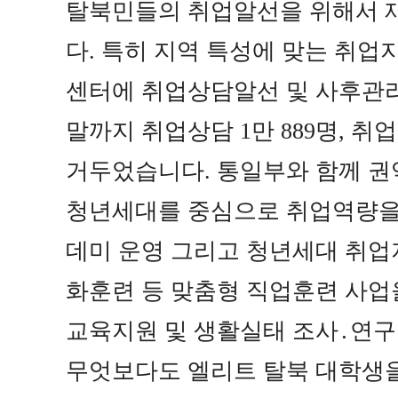
탈북민들의 취업알선을 위해서 
다
.
특히 지역 특성에 맞는 취업
센터에 취업상담알선 및 사후관
말까지 취업상담
1
만
889
명
,
취
거두었습니다
.
통일부와 함께 권
청년세대를 중심으로 취업역량을
데미 운영 그리고 청년세대 취업
화훈련 등 맞춤형 직업훈련 사업
교육지원 및 생활실태 조사
․
연구
무엇보다도 엘리트 탈북 대학생