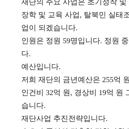
재단의 주요 사업은 초기정착 및
장학 및 교육 사업
,
탈북민 실태조
업이 되겠습니다
.
인원은 정원
59
명입니다
.
정원 
다
.
예산입니다
.
저희 재단의 금년예산은
255
억 
인건비
32
억 원
,
경상비
19
억 원
습니다
.
재단사업 추진전략입니다
.