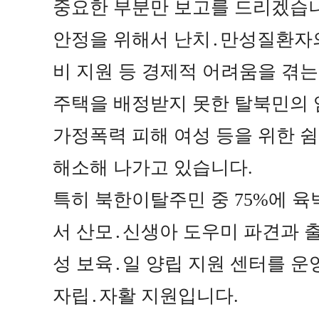
중요한 부분만 보고를 드리겠습
안정을 위해서 난치
․
만성질환자의
비 지원 등 경제적 어려움을 겪
주택을 배정받지 못한 탈북민의 
가정폭력 피해 여성 등을 위한 
해소해 나가고 있습니다
.
특히 북한이탈주민 중
75%
에 육
서 산모
․
신생아 도우미 파견과 
성 보육
․
일 양립 지원 센터를 
자립
․
자활 지원입니다
.