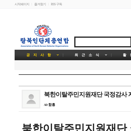
시작페이지
즐겨찾기
RSS 구독
공 지 사 항
최 근 소 식
활 
북한이탈주민지원재단 국정감사 자료(2
함흥
AD
북한이탈주민지원재단