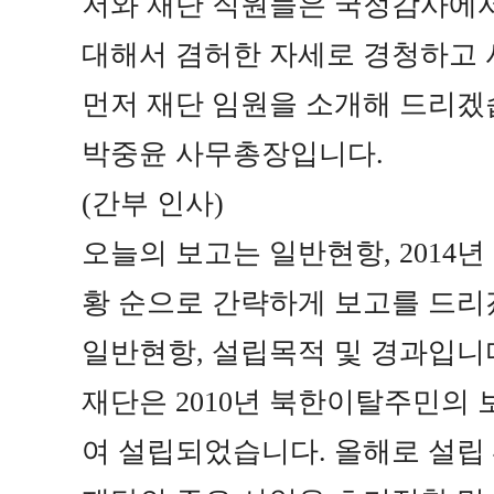
저와 재단 직원들은 국정감사에
대해서 겸허한 자세로 경청하고
먼저 재단 임원을 소개해 드리
박중윤 사무총장입니다
.
(
간부 인사
)
오늘의 보고는 일반현항
, 2014
년
황 순으로 간략하게 보고를 드
일반현항
,
설립목적 및 경과입니
재단은
2010
년 북한이탈주민의 
여 설립되었습니다
.
올해로 설립