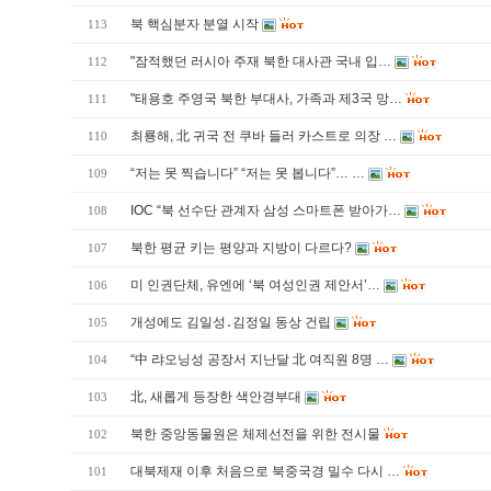
북 핵심분자 분열 시작
113
"잠적했던 러시아 주재 북한 대사관 국내 입…
112
"태용호 주영국 북한 부대사, 가족과 제3국 망…
111
최룡해, 北 귀국 전 쿠바 들러 카스트로 의장 …
110
“저는 못 찍습니다” “저는 못 봅니다”… …
109
IOC “북 선수단 관계자 삼성 스마트폰 받아가…
108
북한 평균 키는 평양과 지방이 다르다?
107
미 인권단체, 유엔에 ‘북 여성인권 제안서’…
106
개성에도 김일성․김정일 동상 건립
105
“中 랴오닝성 공장서 지난달 北 여직원 8명 …
104
北, 새롭게 등장한 색안경부대
103
북한 중앙동물원은 체제선전을 위한 전시물
102
대북제재 이후 처음으로 북중국경 밀수 다시 …
101