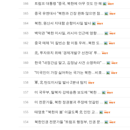
트럼프 대통령 "중국, 북한에 아무 것도 안 해
166
중국 유엔대사 "북한과 긴장 완화 않으면 참…
165
북한, 원산서 지대함 순항미사일 발사
164
백악관 "북한 미사일, 러시아 인근에 영향……
163
중국 매체 '미 칼빈슨 함 이동 우려...북한 도…
162
北, 투자유치 위해 ‘경제개발구 선전대’ 투…
161
한국 "내정간섭 말고, 김정남 사건 소명하라" …
160
"미국인이 가장 싫어하는 국가는 북한…비호…
159
軍, 北 탄도미사일 발사 2분내 탐지
158
미 국무부, 탈북자 강제송환 보도에 “북한 …
157
미 전문가들, 북한 정권붕괴 주장에 엇갈린 …
156
태영호 “‘북한의 봄’ 이끌도록 北 인민 교…
155
북한인권 전문가들 "트럼프 행정부, 인권 문…
154