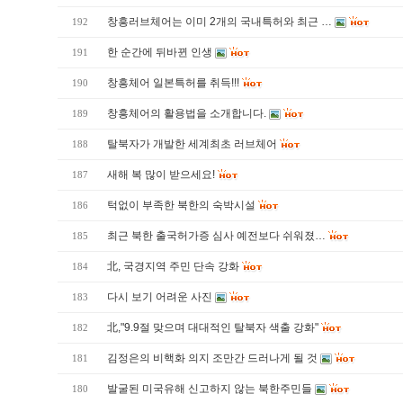
창흥러브체어는 이미 2개의 국내특허와 최근 …
192
한 순간에 뒤바뀐 인생
191
창흥체어 일본특허를 취득!!!
190
창흥체어의 활용법을 소개합니다.
189
탈북자가 개발한 세계최초 러브체어
188
새해 복 많이 받으세요!
187
턱없이 부족한 북한의 숙박시설
186
최근 북한 출국허가증 심사 예전보다 쉬워졌…
185
北, 국경지역 주민 단속 강화
184
다시 보기 어려운 사진
183
北,"9.9절 맞으며 대대적인 탈북자 색출 강화"
182
김정은의 비핵화 의지 조만간 드러나게 될 것
181
발굴된 미국유해 신고하지 않는 북한주민들
180