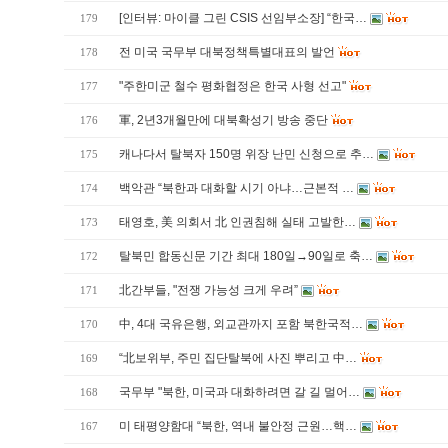
[인터뷰: 마이클 그린 CSIS 선임부소장] “한국…
179
전 미국 국무부 대북정책특별대표의 발언
178
"주한미군 철수 평화협정은 한국 사형 선고"
177
軍, 2년3개월만에 대북확성기 방송 중단
176
캐나다서 탈북자 150명 위장 난민 신청으로 추…
175
백악관 “북한과 대화할 시기 아냐…근본적 …
174
태영호, 美 의회서 北 인권침해 실태 고발한…
173
탈북민 합동신문 기간 최대 180일→90일로 축…
172
北간부들, "전쟁 가능성 크게 우려”
171
中, 4대 국유은행, 외교관까지 포함 북한국적…
170
“北보위부, 주민 집단탈북에 사진 뿌리고 中…
169
국무부 "북한, 미국과 대화하려면 갈 길 멀어…
168
미 태평양함대 “북한, 역내 불안정 근원…핵…
167