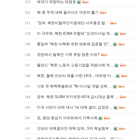
애국가 제창하는 태영호
153
북-중 무역 새해 들어서도 여전히 활기
152
“정부, 북한이탈주민지원재단 사무총장 탈…
151
미 국무부, 북한 ICBM 위협에 “요격미사일 역…
150
통일부 "북한 비핵화 위한 변화에 집중할 것"…
149
北한에서 탈북민 가족 추방 멈춘 이유?
148
폴란드 "북한 노동자 고용기업들 위법사례 적…
147
북한, 올해 안보리 제출 서한 19개…대부분 미…
146
나토 첫 북핵특별회의 "핵·미사일 개발 강력 …
145
정부, 북한 SLBM 저지위한 60개 감시대상 품목 …
144
미국 사만다 파워 대사 "새 대북 결의, 김정은…
143
北, 평양 중심지 아파트에서 가축사육
142
안보리 대북결의안 채택 임박...5차 핵실험부…
141