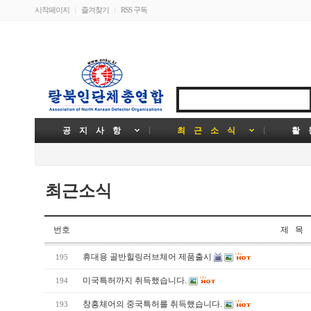
시작페이지
즐겨찾기
RSS 구독
공 지 사 항
최 근 소 식
활 
최근소식
번호
제 목
휴대용 골반힐링러브체어 제품출시
195
미국특허까지 취득했습니다.
194
창흥체어의 중국특허를 취득했습니다.
193