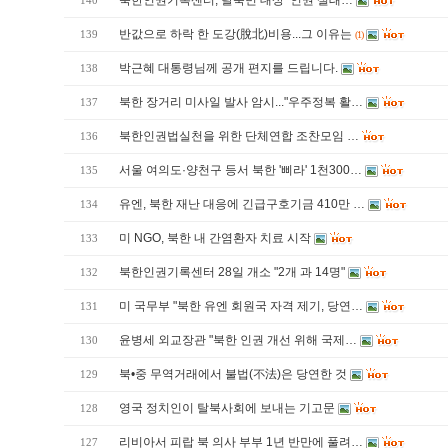
북한인권기록센터, 탈북민 대상 ‘인권 실태…
140
반값으로 하락 한 도강(脫北)비용...그 이유는
139
(1)
박근혜 대통령님께 공개 편지를 드립니다.
138
북한 장거리 미사일 발사 암시..."우주정복 활…
137
북한인권법실천을 위한 단체연합 조찬모임 …
136
서울 여의도·양천구 등서 북한 '삐라' 1천300…
135
유엔, 북한 재난 대응에 긴급구호기금 410만 …
134
미 NGO, 북한 내 간염환자 치료 시작
133
북한인권기록센터 28일 개소 "2개 과 14명"
132
미 국무부 "북한 유엔 회원국 자격 제기, 당연…
131
윤병세 외교장관 "북한 인권 개선 위해 국제…
130
북•중 무역거래에서 불법(不法)은 당연한 것
129
영국 정치인이 탈북사회에 보내는 기고문
128
리비아서 피랍 북 의사 부부 1년 반만에 풀려…
127