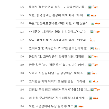
통일부 '북한인권과' 설치…이달말 인권기록…
126
북한, 중국 중개인 활용해 제재 회피...핵·미…
125
북한 "함경북도 홍수로 60명 사망, 25명 실종" …
124
朴대통령, 시진핑과 46분 정상회담…'사드' 논…
123
중국, 북한 은행 신규지점 개설 중지…안보리…
122
안데르센 北 축구감독, 2022년 월드컵까지 맡…
121
통일부 "北 교육부총리 김용진 처형, 김영철 …
120
한국 찾은 '남이 장군 후손' 불가리아인 카멘 …
119
오바마-시진핑 내달 3일 정상회담...북핵·사…
118
고려항공 화재 여객기 또 운항 중단…타이위…
117
김정일 육성 담긴 '연인과 독재자' 9월 22일 개…
116
미 하원 군사위원장 "차기 대통령, 대북 제재 …
115
북한 국경경비대 무장 탈북 후 체포
114