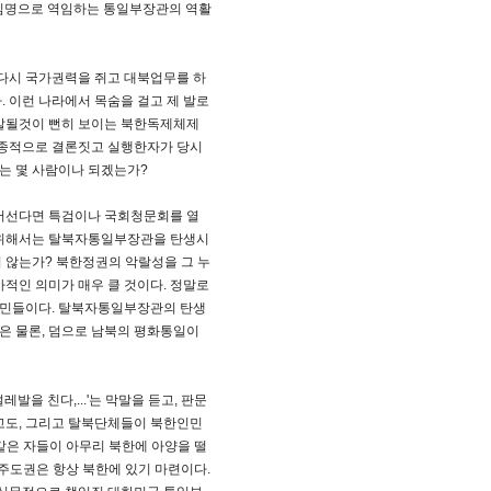
 임명으로 역임하는 통일부장관의 역활
다시 국가권력을 쥐고 대북업무를 하
 이런 나라에서 목숨을 걸고 제 발로
살될것이 뻔히 보이는 북한독제체제
종적으로 결론짓고 실행한자가 당시
는 몇 사람이나 되겠는가?
들어선다면 특검이나 국회청문회를 열
위해서는 탈북자통일부장관을 탄생시
 않는가? 북한정권의 악랄성을 그 누
적인 의미가 매우 클 것이다. 정말로
인민들이다. 탈북자통일부장관의 탄생
은 물론, 덤으로 남북의 평화통일이
발을 친다,...'는 막말을 듣고, 판문
도, 그리고 탈북단체들이 북한인민
은 자들이 아무리 북한에 아양을 떨
주도권은 항상 북한에 있기 마련이다.