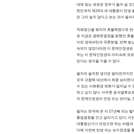
대에 맞는 새로운 정부가 들어 설 것
한민국의 제20대 새 대통령이 탄생 
은 그리 높지 않다고 보는 것이 필자
적폐청산을 웨치며 촛불혁명으로 탄생
로 지금은 광화문광장을 밝혔던 촛불
이란 경제파탄과 국론분열, 반짝 빛
속되지 않았더라면 이 문재인정권은
우는 이 문재인정권의 머리속에 코로
있다는 생각을 지울 수 없다.
필자의 솔직한 생각은 얼마전까지만 
모두 규합해 대선에서 최종 승리한다
수 있는 사회환경 변화가 일어날 수
하고 싶지 않다. 아무튼 윤석열후보
의 문재인정권의 연장 또는 반미일,
필자는 한국에 온 지 27년째 되는
통일염원을 안고 살아가고 있다, 이
대통령선거가 되었으면 하는 바램과 소
다해 이번에 탄생 되는 보수정권을