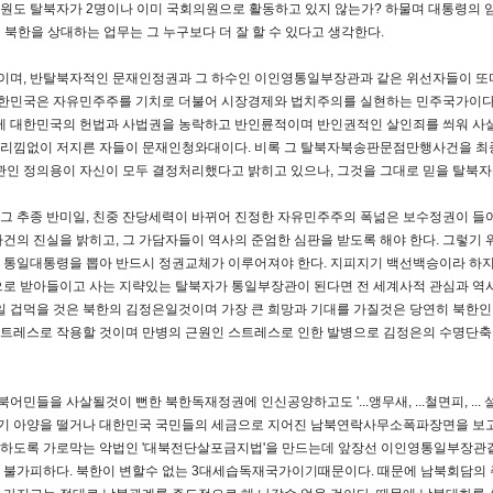
원도 탈북자가 2명이나 이미 국회의원으로 활동하고 있지 않는가? 하물며 대통령의
북한을 상대하는 업무는 그 누구보다 더 잘 할 수 있다고 생각한다.
이며, 반탈북자적인 문재인정권과 그 하수인 이인영통일부장관과 같은 위선자들이 또
 대한민국은 자유민주주를 기치로 더불어 시장경제와 법치주의를 실현하는 민주국가이다.
 대한민국의 헌법과 사법권을 농락하고 반인륜적이며 반인권적인 살인죄를 씌워 사
꺼리낌없이 저지른 자들이 문재인청와대이다. 비록 그 탈북자북송판문점만행사건을 최
 정의용이 자신이 모두 결정처리했다고 밝히고 있으나, 그것을 그대로 믿을 탈북자
그 추종 반미일, 친중 잔당세력이 바뀌어 진정한 자유민주주의 폭넒은 보수정권이 
 진실을 밝히고, 그 가담자들이 역사의 준엄한 심판을 받도록 해야 한다.
그렇기 
 통일대통령을 뽑아 반드시 정권교체가 이루어져야 한다. 지피지기 백선백승이라 하지
으로 받아들이고 사는 지략있는 탈북자가 통일부장관이 된다면 전 세계사적 관심과 역사
 겁먹을 것은 북한의 김정은일것이며 가장 큰 희망과 기대를 가질것은 당연히 북한
트레스로 작용할 것이며 만병의 근원인 스트레스로 인한 발병으로 김정은의 수명단축
들을 사살될것이 뻔한 북한독재정권에 인신공양하고도 '...앵무새, ...철면피, ... 설레
기 아양을 떨거나 대한민국 국민들의 세금으로 지어진 남북연락사무소폭파장면을 보고
하도록 가로막는 악법인 '대북전단살포금지법'을 만드는데 앞장선 이인영통일부장관같
 불가피하다. 북한이 변할수 없는 3대세습독재국가이기때문이다. 때문에 남북회담의 