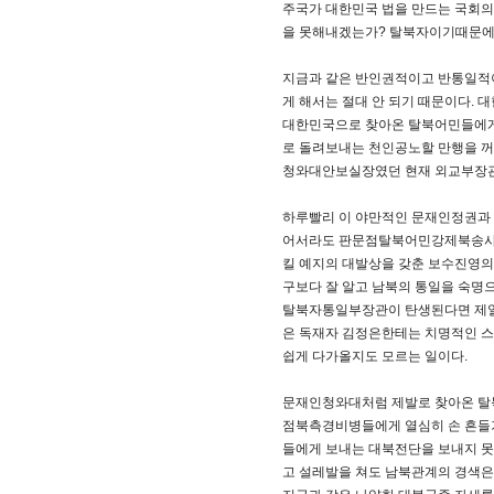
주국가 대한민국 법을 만드는 국회의
을 못해내겠는가? 탈북자이기때문에 
지금과 같은 반인권적이고 반통일적
게 해서는 절대 안 되기 때문이다.
대한민국으로 찾아온 탈북어민들에게
로 돌려보내는 천인공노할 만행을 
청와대안보실장였던 현재 외교부장관인
하루빨리 이 야만적인 문재인정권과 
어서라도 판문점탈북어민강제북송사건의
킬 예지의 대발상을 갖춘 보수진영의
구보다 잘 알고 남북의 통일을 숙명
탈북자통일부장관이 탄생된다면 제일
은 독재자 김정은한테는 치명적인 스
쉽게 다가올지도 모르는 일이다.
문재인청와대처럼 제발로 찾아온 탈북어민
점북측경비병들에게 열심히 손 흔들
들에게 보내는 대북전단을 보내지 못
고 설레발을 쳐도 남북관계의 경색은