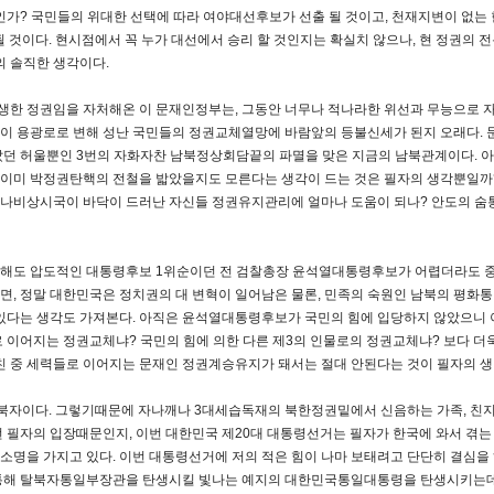
인가? 국민들의 위대한 선택에 따라 여야대선후보가 선출 될 것이고, 천재지변이 없는 한
될 것이다.
현시점에서 꼭 누가 대선에서 승리 할 것인지는 확실치 않으나, 현 정권의 
의 솔직한 생각이다.
한 정권임을 자처해온 이 문재인정부는, 그동안 너무나 적나라한 위선과 무능으로 
이 용광로로 변해 성난 국민들의 정권교체열망에 바람앞의 등불신세가 된지 오래다. 
났던 허울뿐인 3번의 자화자찬 남북정상회담끝의 파멸을 맞은 지금의 남북관계이다. 
 이미 박정권탄핵의 전철을 밟았을지도 모른다는 생각이 드는 것은 필자의 생각뿐일까
나비상시국이 바닥이 드러난 자신들 정권유지관리에 얼마나 도움이 되나? 안도의 숨통
해도 압도적인 대통령후보 1위순이던 전 검찰총장 윤석열대통령후보가 어렵더라도 중
면, 정말 대한민국은 정치권의 대 변혁이 일어남은 물론, 민족의 숙원인 남북의 평화
 있다는 생각도 가져본다. 아직은 윤석열대통령후보가 국민의 힘에 입당하지 않았으니
로 이어지는 정권교체냐? 국민의 힘에 의한 다른 제3의 인물로의 정권교체냐? 보다 더
 친 중 세력들로 이어지는 문재인 정권계승유지가 돼서는 절대 안된다는 것이 필자의 생
 탈북자이다. 그렇기때문에 자나깨나 3대세습독재의 북한정권밑에서 신음하는 가족, 
런 필자의 입장때문인지, 이번 대한민국 제20대 대통령선거는 필자가 한국에 와서 겪는
명을 가지고 있다. 이번 대통령선거에 저의 적은 힘이 나마 보태려고 단단히 결심을 
 통해 탈북자통일부장관을 탄생시킬 빛나는 예지의 대한민국통일대통령을 탄생시키는데 