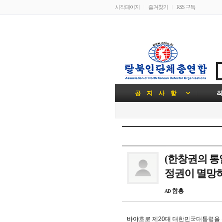
시작페이지
즐겨찾기
RSS 구독
공 지 사 항
최
(한창권의 통
정권이 멸망하
함흥
AD
바야흐로 제20대 대한민국대통령을