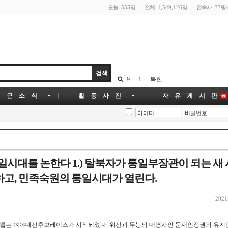
오늘 :
555명
전체 :
1,549,126명
접속자 :
33명
9
1
북한
 근 소 식
활 동 사 진
자 유 게 시 판
일시대를 논한다 1.) 탈북자가 통일부장관이 되는 새
고, 민족숙원의 통일시대가 열린다.
2021
 뽑는 여야대선후보레이스가 시작되었다. 위선과 무능의 대명사인 문재인정권의 유지연