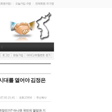
(회원
0명
)
오늘가입 :
0명
전체회원 :
813명
 시대를 열어야 김정은
.07.05 21:45
조회
23950
주소복사
장인가? 아니면 국민의 열망과 기