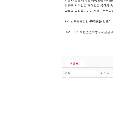
지금과 같은 나약한 대북굴종 자세를
장관은 지략있고 경험있고 북한의 속
남북의 평화통일이나 자유민주주의에 
7.4 남북공동선언 49주년을 맞으며
2021. 7. 5 북한인민해방구국전선 
댓글쓰기
이름
패스워