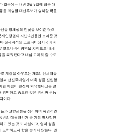
 결국에는 내년 3월 9일에 최종 대
전통을 계승할 대선후보가 승리할 확률
자신들 정체성의 민낯을 보여준 탓으
문재인정권의 지난 4년동안 보여준 것
아마 전세계적인 코로나비상시국이 지
? 코로나비상방역을 치적으로 내세
을 틔워졌다고 내심 고마워 할 수도
도 계층을 아우르는 제3의 신세력을
통일과 선진국대열에 더욱 성큼 진입할
 이런 바램이 완전히 퇴색했다고는 말
욱 명백하고 중요한 것은 위선과 무능
각이다.
친지들과 고향산천을 생각하며 숙명적인
 6번의 대통령선거 중 가장 역사적인
하고 있는 것도 사실이고, 열과 성을
노력하고자 함을 숨기지 않는다. 민