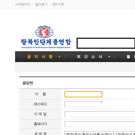
시작페이지
즐겨찾기
RSS 구독
공 지 사 항
최 근 소 식
활 
글답변
이 름
패스워드
이 메 일
홈페이지
글 제 목