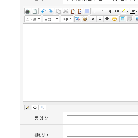
스타일
굴림
10pt
동 영 상
관련링크