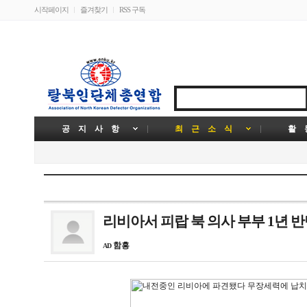
시작페이지
즐겨찾기
RSS 구독
공 지 사 항
최 근 소 식
활 
리비아서 피랍 북 의사 부부 1년 
함흥
AD