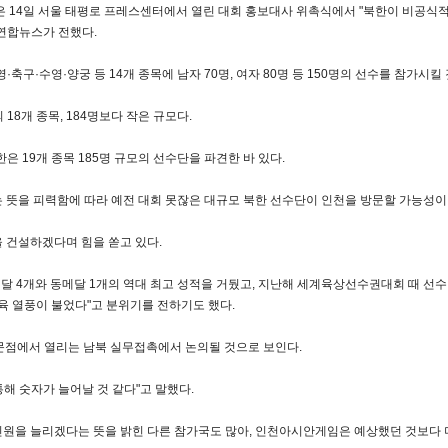
14일 서울 태평로 프레스센터에서 열린 대회 홍보대사 위촉식에서 "북한이 비공식적으
 연합뉴스가 전했다.
·축구·수영·양궁 등 14개 종목에 남자 70명, 여자 80명 등 150명의 선수를 참가시킬
18개 종목, 184명보다 작은 규모다.
은 19개 종목 185명 규모의 선수단을 파견한 바 있다.
 뜻을 피력함에 따라 예전 대회 못잖은 대규모 북한 선수단이 인천을 방문할 가능성이
 건설하겠다며 힘을 쏟고 있다.
달 4개와 동메달 1개의 역대 최고 성적을 거뒀고, 지난해 세계육상선수권대회 때 선
체육 열풍이 불었다"고 분위기를 전하기도 했다.
판문점에서 열리는 남북 실무접촉에서 논의될 것으로 보인다.
해 숫자가 늘어날 것 같다"고 말했다.
인원을 늘리겠다는 뜻을 밝힌 다른 참가국도 많아, 인천아시안게임은 예상했던 것보다 더