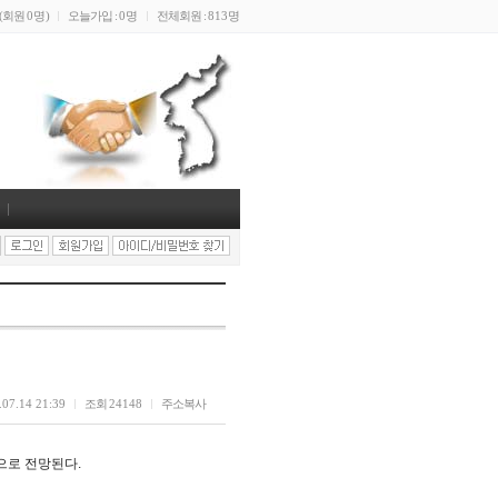
(회원
0명
)
오늘가입 :
0명
전체회원 :
813명
.07.14 21:39
조회
24148
주소복사
으로 전망된다.