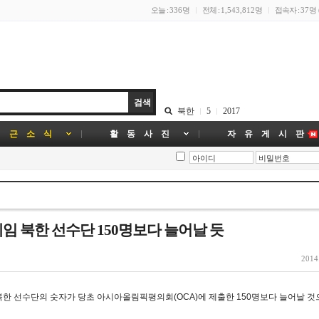
오늘 :
336명
전체 :
1,543,812명
접속자 :
37명
북한
5
2017
 근 소 식
활 동 사 진
자 유 게 시 판
 북한 선수단 150명보다 늘어날 듯
2014
북한 선수단의 숫자가 당초 아시아올림픽평의회(OCA)에 제출한 150명보다 늘어날 것