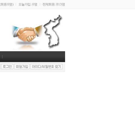
(회원
0명
)
오늘가입 :
0명
전체회원 :
813명