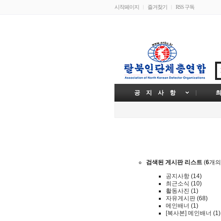
시작페이지
즐겨찾기
RSS 구독
공 지 사 항
최
검색된 게시판 리스트
(
6
개의
공지사항
(14)
최근소식
(10)
활동사진
(1)
자유게시판
(68)
메인배너
(1)
[복사본] 메인배너
(1)