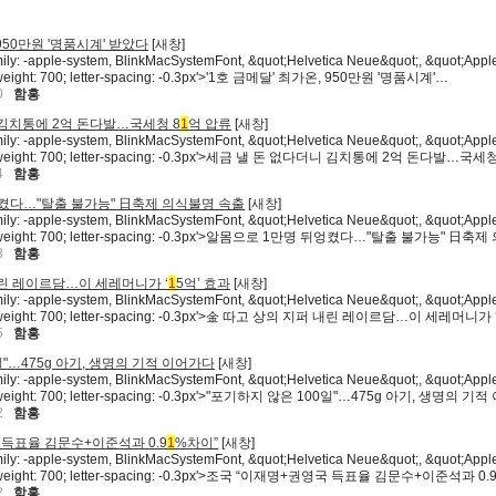
950만원 '명품시계' 받았다
[
새창
]
mily: -apple-system, BlinkMacSystemFont, &quot;Helvetica Neue&quot;, &quot;Apple
nt-weight: 700; letter-spacing: -0.3px'>'1호 금메달' 최가온, 950만원 '명품시계'…
0
함흥
 김치통에 2억 돈다발…국세청 8
1
억 압류
[
새창
]
mily: -apple-system, BlinkMacSystemFont, &quot;Helvetica Neue&quot;, &quot;Apple
font-weight: 700; letter-spacing: -0.3px'>세금 낼 돈 없다더니 김치통에 2억 돈다발…국세
4
함흥
켰다…"탈출 불가능" 日축제 의식불명 속출
[
새창
]
mily: -apple-system, BlinkMacSystemFont, &quot;Helvetica Neue&quot;, &quot;Apple
font-weight: 700; letter-spacing: -0.3px'>알몸으로 1만명 뒤엉켰다…"탈출 불가능" 日축
3
함흥
내린 레이르담…이 세레머니가 ‘
1
5억’ 효과
[
새창
]
mily: -apple-system, BlinkMacSystemFont, &quot;Helvetica Neue&quot;, &quot;Apple
font-weight: 700; letter-spacing: -0.3px'>金 따고 상의 지퍼 내린 레이르담…이 세레머니가
5
함흥
일"…475g 아기, 생명의 기적 이어가다
[
새창
]
mily: -apple-system, BlinkMacSystemFont, &quot;Helvetica Neue&quot;, &quot;Apple
ont-weight: 700; letter-spacing: -0.3px'>"포기하지 않은 100일"…475g 아기, 생명의 
2
함흥
 득표율 김문수+이준석과 0.9
1
%차이”
[
새창
]
mily: -apple-system, BlinkMacSystemFont, &quot;Helvetica Neue&quot;, &quot;Apple
font-weight: 700; letter-spacing: -0.3px'>조국 “이재명+권영국 득표율 김문수+이준석과 
2
함흥