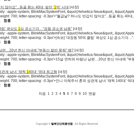
 않아요”...등골 휘는 40대, 빚만 ‘
1
억’ 시대
[
새창
]
mily: -apple-system, BlinkMacSystemFont, &quot;Helvetica Neue&quot;, &quot;Apple
ont-weight: 700; letter-spacing: -0.3px'>“월급날? 하나도 반갑지 않아요”...등골 휘는 40대
1
함흥
 클럽’ 곽상도
1
심 공소기각…“검찰 공소권 남용”
[
새창
]
mily: -apple-system, BlinkMacSystemFont, &quot;Helvetica Neue&quot;, &quot;Apple
ont-weight: 700; letter-spacing: -0.3px'>[속보] ‘대장동 50억 클럽’ 곽상도 1심 공소기각…
5
함흥
남편…20년 헌신 아내에 "부동산 절반 못줘" 왜?
[
새창
]
mily: -apple-system, BlinkMacSystemFont, &quot;Helvetica Neue&quot;, &quot;Apple
ont-weight: 700; letter-spacing: -0.3px'>15살 연하와 바람난 남편…20년 헌신 아내에 "
9
함흥
성관계 남녀 ‘채찍
1
40대’ 역대 최고형
[
새창
]
mily: -apple-system, BlinkMacSystemFont, &quot;Helvetica Neue&quot;, &quot;Apple
ont-weight: 700; letter-spacing: -0.3px'>인니 아체주서 혼외 성관계 남녀 ‘채찍 140대’ 역
2
함흥
처음
1
2
3
4
5
6
7
8
9
10
맨끝
Copyright ©
탈북인단체총연합
.
All Rights Reserved.