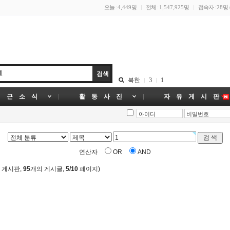
오늘 :
4,449명
전체 :
1,547,925명
접속자 :
28명
북한
3
1
 근 소 식
활 동 사 진
자 유 게 시 판
연산자
OR
AND
 게시판,
95
개의 게시글,
5/10
페이지)