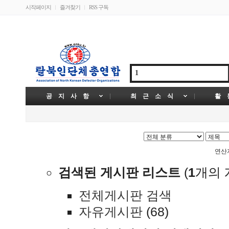
시작페이지
즐겨찾기
RSS 구독
공 지 사 항
최 근 소 식
활 
연
검색된 게시판 리스트
(
1
개의 
전체게시판 검색
자유게시판
(68)